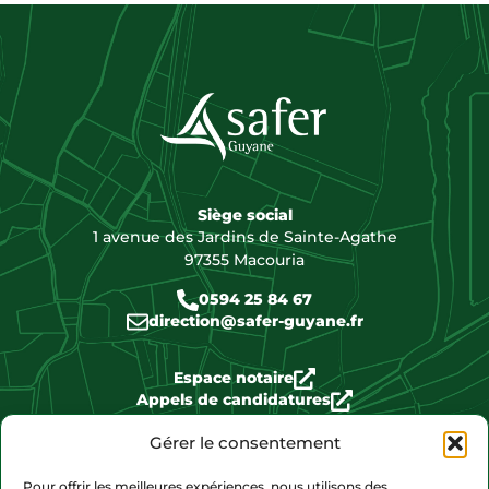
Siège social
1 avenue des Jardins de Sainte-Agathe
97355 Macouria
0594 25 84 67
direction@safer-guyane.fr
Espace notaire
Appels de candidatures
Biens disponibles
Gérer le consentement
Pour offrir les meilleures expériences, nous utilisons des