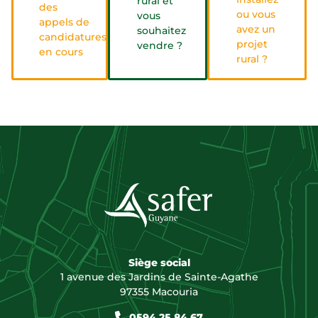
rural et
des
ou vous
vous
appels de
avez un
souhaitez
candidatures
projet
vendre ?
en cours
rural ?
Siège social
1 avenue des Jardins de Sainte-Agathe
97355 Macouria
0594 25 84 67